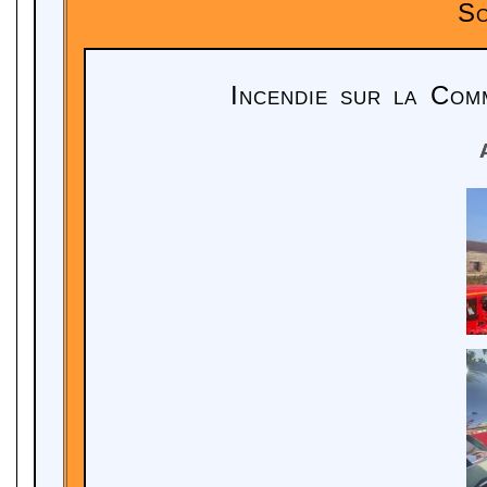
So
Incendie sur la Comm