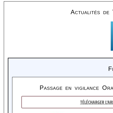
Actualités de 
F
Passage en vigilance Or
TÉLÉCHARGER L'AR