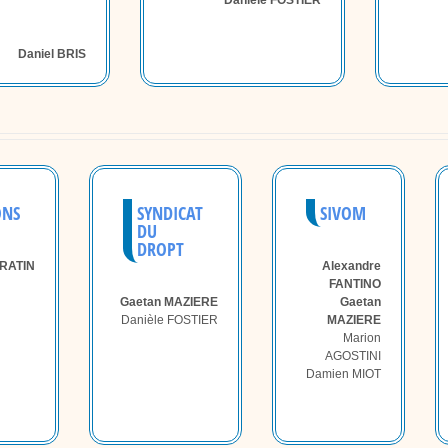
Danièle FOSTIER
Daniel BRIS
ONS
SYNDICAT
SIVOM
DU
DROPT
URATIN
Alexandre
FANTINO
Gaetan MAZIERE
Gaetan
Danièle FOSTIER
MAZIERE
Marion
AGOSTINI
Damien MIOT