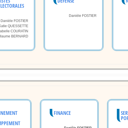
ISTES
DÉFENSE
ÉLECTORALES
Danièle FOSTIER
Danièle FOSTIER
Katie QUESSETTE
sabelle COURATIN
illaume BERNARD
NNEMENT
FINANCE
SER
PO
MPPEMENT