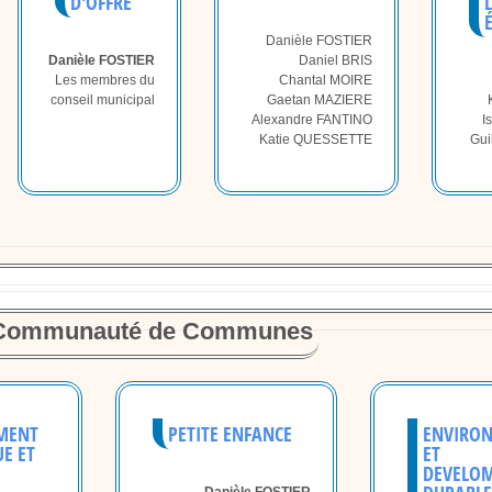
D'OFFRE
L
Danièle FOSTIER
Danièle FOSTIER
Daniel BRIS
Les membres du
Chantal MOIRE
conseil municipal
Gaetan MAZIERE
Alexandre FANTINO
I
Katie QUESSETTE
Gu
la Communauté de Communes
MENT
PETITE ENFANCE
ENVIRO
E ET
ET
DEVELO