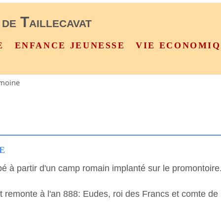
 de Taillecavat
E
ENFANCE JEUNESSE
VIE ECONOMI
imoine
E
é à partir d'un camp romain implanté sur le promontoire
 remonte à l'an 888: Eudes, roi des Francs et comte de P