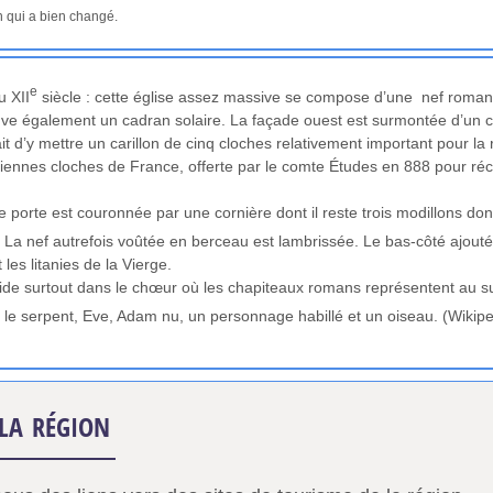
n qui a bien changé.
e
u XII
siècle : cette église assez massive se compose d’une nef romane 
uve également un cadran solaire. La façade ouest est surmontée d’un 
ait d’y mettre un carillon de cinq cloches relativement important pour la
nciennes cloches de France, offerte par le comte Études en 888 pour réc
e porte est couronnée par une cornière dont il reste trois modillons do
. La nef autrefois voûtée en berceau est lambrissée. Le bas-côté ajout
 les litanies de la Vierge.
éside surtout dans le chœur où les chapiteaux romans représentent au su
e, le serpent, Eve, Adam nu, un personnage habillé et un oiseau. (Wikipe
la région