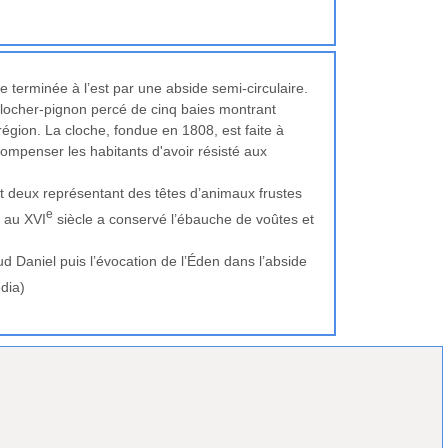
terminée à l’est par une abside semi-circulaire.
clocher-pignon percé de cinq baies montrant
 région. La cloche, fondue en 1808, est faite à
ompenser les habitants d'avoir résisté aux
nt deux représentant des têtes d’animaux frustes
e
é au
XVI
siècle a conservé l’ébauche de voûtes et
d Daniel puis l’évocation de l’Éden dans l’abside
dia)