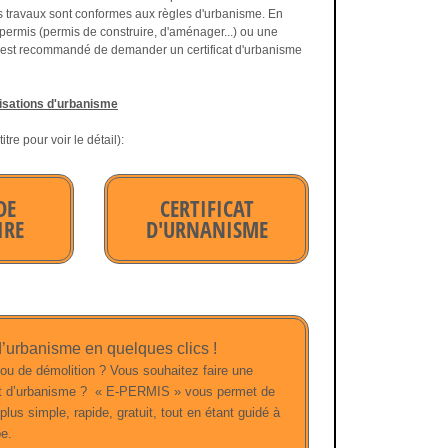
es travaux sont conformes aux règles d'urbanisme. En
 permis (permis de construire, d'aménager...) ou une
il est recommandé de demander un certificat d'urbanisme
orisations d'urbanisme
tre pour voir le détail):
DE
CERTIFICAT
IRE
D'URNANISME
ire est
Le certificat d'urbanisme est
urbanisme
un document d'information,
e de la
ce n'est pas une
e votre
autorisation. Il en existe 2
es
types : le certificat
rbanisme en quelques clics !
lles,
d'information et le certificat
ou de démolition ? Vous souhaitez faire une
n, de
er
opérationnel. Le 1
donne
t d’urbanisme ?
« E-PERMIS » vous permet de
rface de
les règles d'urbanisme sur
us simple, rapide, gratuit, tout en étant guidé à
ise au
un terrain donné, le 2e vous
nts
e.
renseigne sur la faisabilité