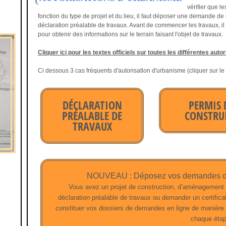
vérifier que l
fonction du type de projet et du lieu, il faut déposer une demande de
déclaration préalable de travaux. Avant de commencer les travaux, 
pour obtenir des informations sur le terrain faisant l'objet de travaux.
Cliquer ici pour les textes officiels sur toutes les différentes aut
Ci dessous 3 cas fréquents d'autorisation d'urbanisme (cliquer sur le ti
DÉCLARATION
PERMIS 
PRÉALABLE DE
CONSTRU
TRAVAUX
Le permis de constru
une autorisation d'
Une déclaration préalable
délivrée par la mairi
de travaux (DP) est une
commune où se situ
autorisation d'urbanisme qui
projet. Il concerne l
peut être exigée pour des
NOUVEAU : Déposez vos demandes d’u
constructions nouve
travaux non soumis à permis
Vous avez un projet de construction, d’aménagement 
même sans fondatio
de construire. Elle peut être
déclaration préalable de travaux ou demander un certifica
plus de 20 m² de
su
obligatoire pour l'extension
constituer vos dossiers de demandes en ligne de manière pl
plancher
ou d'
empr
d'un bâtiment existant, des
sol
. Pour les bâtime
chaque étap
travaux modifiant l'aspect