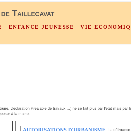
 de Taillecavat
E
ENFANCE JEUNESSE
VIE ECONOMI
uire, Declaration Préalable de travaux ...) ne se fait plus par l'état mais p
oser à la mairie.
AUTORISATIONS D'URBANISME
La délivrance